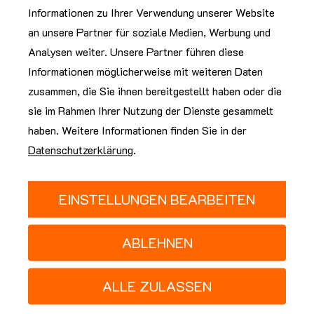
sich im Vergleich zu vor zehn Jahren reduziert, von 206
Informationen zu Ihrer Verwendung unserer Website
Kilogramm pro Person auf 148 Kilogramm.
an unsere Partner für soziale Medien, Werbung und
Analysen weiter. Unsere Partner führen diese
Und hier kommt die soRec in Spiel: Wir möchten tagtäglich die
Informationen möglicherweise mit weiteren Daten
Kreislaufwirtschaft ein Stück besser machen. Die
zusammen, die Sie ihnen bereitgestellt haben oder die
Spezialisierung auf Elektroschrott, Industrieschrott und
sie im Rahmen Ihrer Nutzung der Dienste gesammelt
Kommunalentsorgung gilt besonders für grosse Unternehmen,
haben. Weitere Informationen finden Sie in der
die eine grosse Menge an recycelbaren Material besitzen.
Datenschutzerklärung
.
Helfen auch Sie mit - beauftragen Sie die soRec für Ihre
Recyclinganliegen.
EINSTELLUNGEN BEARBEITEN
ABLEHNEN
ALLE ZULASSEN