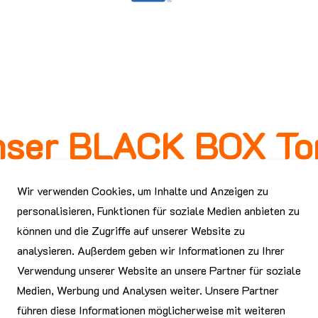
ser BLACK BOX Ton
rde nominiert
Wir verwenden Cookies, um Inhalte und Anzeigen zu
personalisieren, Funktionen für soziale Medien anbieten zu
2022
können und die Zugriffe auf unserer Website zu
 SOREC entwickelte BLACK BOX für das umweltgerechte Recyclin
analysieren. Außerdem geben wir Informationen zu Ihrer
ominiert.
Verwendung unserer Website an unsere Partner für soziale
ung basiert auf einem nasschemischen Prozess zur Extraktion und 
Medien, Werbung und Analysen weiter. Unsere Partner
 ermöglicht höhere Massendurchsätze als konventionelles Toner
führen diese Informationen möglicherweise mit weiteren