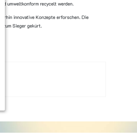
 und umweltkonform recycelt werden.
iterhin innovative Konzepte erforschen. Die
m zum Sieger gekürt.