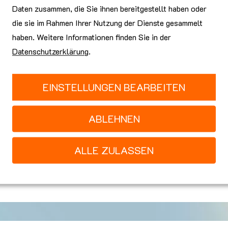
ig ins Ausland exportiert werden, sondern können effizient, lokal
Daten zusammen, die Sie ihnen bereitgestellt haben oder
die sie im Rahmen Ihrer Nutzung der Dienste gesammelt
 stolz, nominiert worden zu sein und sind und werden natürlich we
haben. Weitere Informationen finden Sie in der
ivste Lösung wird am 23. September am Swiss Sustainability Foru
Datenschutzerklärung
.
erfahren
EINSTELLUNGEN BEARBEITEN
rwandte Nachrichten
ABLEHNEN
23.12.2024
Recycling von leeren Tonern
ALLE ZULASSEN