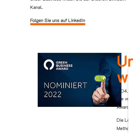
Kanal.
Folgen Sie uns auf LinkedIn
Un
wu
11.04.
Die von
Award n
Die Lös
Methode