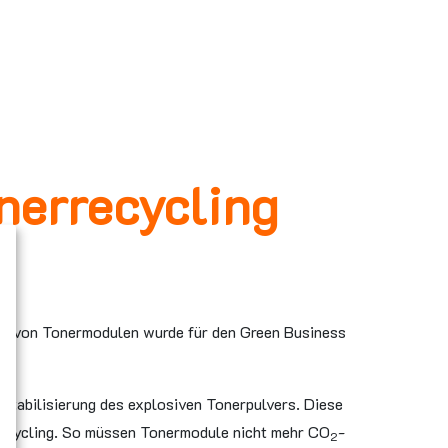
errecycling
g von Tonermodulen wurde für den Green Business
Stabilisierung des explosiven Tonerpulvers. Diese
recycling. So müssen Tonermodule nicht mehr CO
-
2